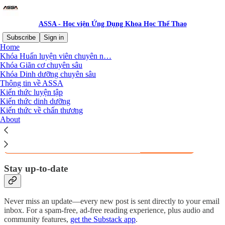
ASSA - Học viện Ứng Dụng Khoa Học Thể Thao
Subscribe
Sign in
Home
Khóa Huấn luyện viên chuyên n…
Why subscribe?
Khóa Giãn cơ chuyên sâu
Khóa Dinh dưỡng chuyên sâu
Thông tin về ASSA
Kiến thức luyện tập
Kiến thức dinh dưỡng
Kiến thức về chấn thương
Subscribe to get full access to the newsletter and
publication
About
archives
.
Subscribe
Stay up-to-date
Never miss an update—every new post is sent directly to your email
inbox. For a spam-free, ad-free reading experience, plus audio and
community features,
get the Substack app
.